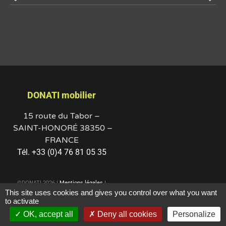
DONATI mobilier
15 route du Tabor –
SAINT-HONORÉ 38350 –
FRANCE
Tél. +33 (0)4 76 81 05 35
©DONATI 2026 I
Mentions légales
I
This site uses cookies and gives you control over what you want
Politique sur la confidentialité des
to activate
données
I
OK, accept all
Deny all cookies
Personalize